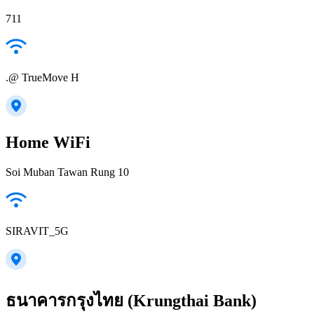
711
.@ TrueMove H
Home WiFi
Soi Muban Tawan Rung 10
SIRAVIT_5G
ธนาคารกรุงไทย (Krungthai Bank)