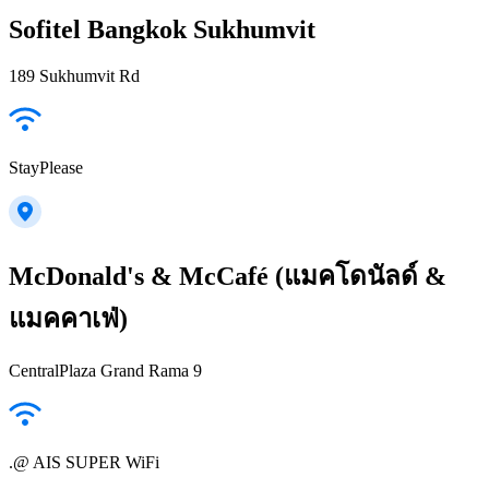
Sofitel Bangkok Sukhumvit
189 Sukhumvit Rd
StayPlease
McDonald's & McCafé (แมคโดนัลด์ &
แมคคาเฟ่)
CentralPlaza Grand Rama 9
.@ AIS SUPER WiFi