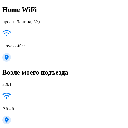
Home WiFi
просп. Ленина, 32д
i love coffee
Возле моего подъезда
22k1
ASUS