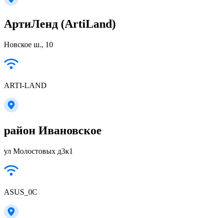
АртиЛенд (ArtiLand)
Новское ш., 10
ARTI-LAND
район Ивановское
ул Молостовых д3к1
ASUS_0C