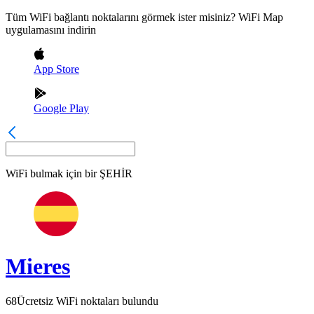
Tüm WiFi bağlantı noktalarını görmek ister misiniz? WiFi Map
uygulamasını indirin
App Store
Google Play
WiFi bulmak için bir
ŞEHİR
Mieres
68
Ücretsiz WiFi noktaları bulundu