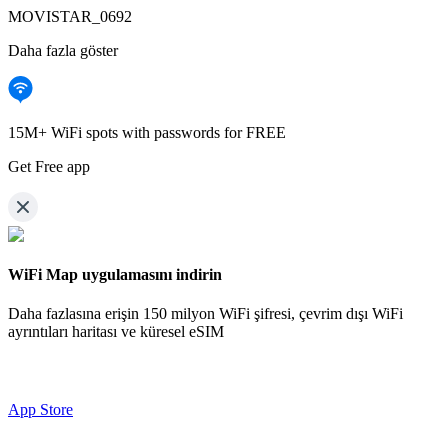
MOVISTAR_0692
Daha fazla göster
15M+ WiFi spots with passwords for FREE
Get Free app
WiFi Map uygulamasını indirin
Daha fazlasına erişin
150 milyon WiFi şifresi,
çevrim dışı WiFi
ayrıntıları haritası ve küresel eSIM
App Store