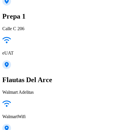
Prepa 1
Calle C 206
eUAT
Flautas Del Arce
Walmart Adelitas
WalmartWifi