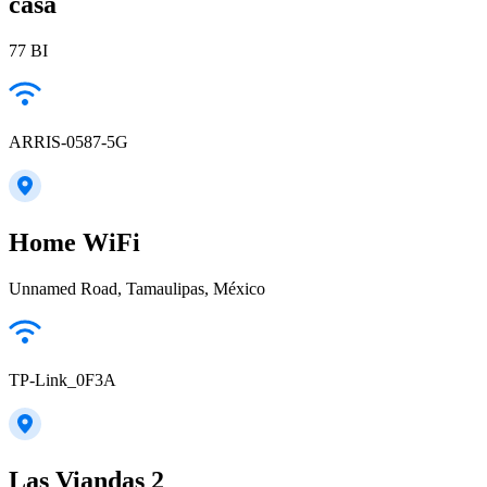
casa
77 BI
ARRIS-0587-5G
Home WiFi
Unnamed Road, Tamaulipas, México
TP-Link_0F3A
Las Viandas 2