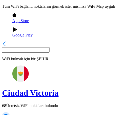
Tüm WiFi bağlantı noktalarını görmek ister misiniz? WiFi Map uygula
App Store
Google Play
WiFi bulmak için bir
ŞEHİR
Ciudad Victoria
68
Ücretsiz WiFi noktaları bulundu