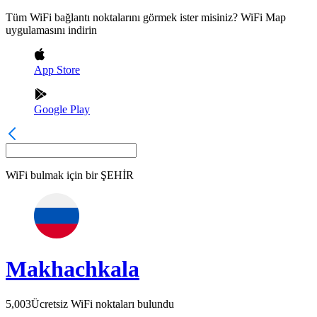
Tüm WiFi bağlantı noktalarını görmek ister misiniz? WiFi Map
uygulamasını indirin
App Store
Google Play
WiFi bulmak için bir
ŞEHİR
Makhachkala
5,003
Ücretsiz WiFi noktaları bulundu