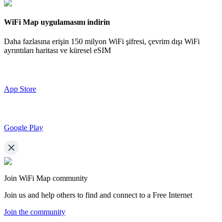
WiFi Map uygulamasını indirin
Daha fazlasına erişin
150 milyon WiFi şifresi,
çevrim dışı WiFi
ayrıntıları haritası ve küresel eSIM
App Store
Google Play
Join WiFi Map community
Join us and help others to find and connect to a Free Internet
Join the community