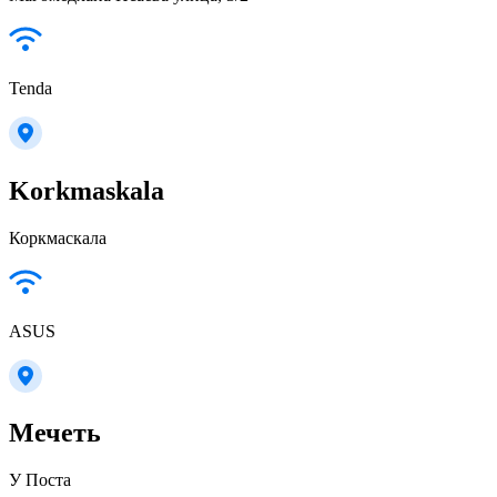
Tenda
Korkmaskala
Коркмаскала
ASUS
Мечеть
У Поста