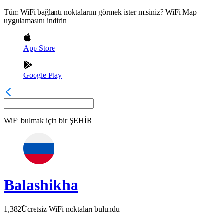
Tüm WiFi bağlantı noktalarını görmek ister misiniz? WiFi Map
uygulamasını indirin
App Store
Google Play
WiFi bulmak için bir
ŞEHİR
Balashikha
1,382
Ücretsiz WiFi noktaları bulundu