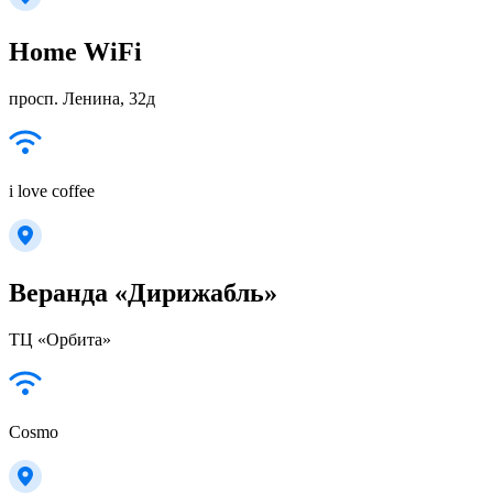
Home WiFi
просп. Ленина, 32д
i love coffee
Веранда «Дирижабль»
ТЦ «Орбита»
Cosmo