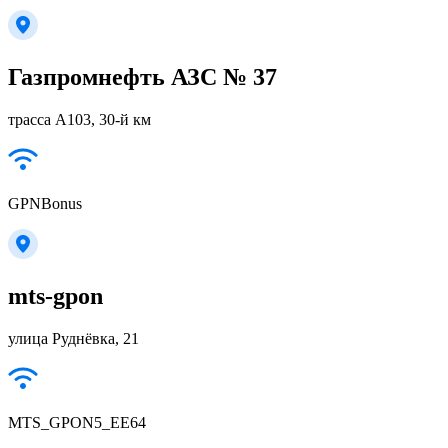
Газпромнефть АЗС № 37
трасса А103, 30-й км
GPNBonus
mts-gpon
улица Руднёвка, 21
MTS_GPON5_EE64