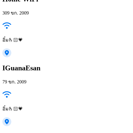
309 ขก. 2009
อิ๋ม🫰🏻💗
IGuanaEsan
79 ขก. 2009
อิ๋ม🫰🏻💗