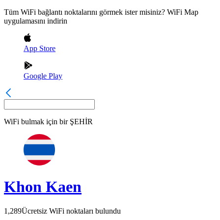
Tüm WiFi bağlantı noktalarını görmek ister misiniz? WiFi Map
uygulamasını indirin
App Store
Google Play
WiFi bulmak için bir
ŞEHİR
Khon Kaen
1,289
Ücretsiz WiFi noktaları bulundu