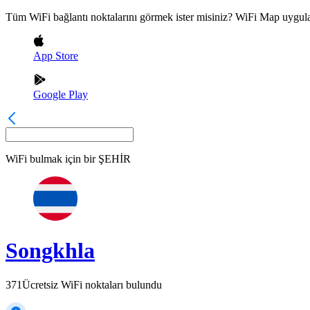
Tüm WiFi bağlantı noktalarını görmek ister misiniz? WiFi Map uygula
App Store
Google Play
WiFi bulmak için bir
ŞEHİR
Songkhla
371
Ücretsiz WiFi noktaları bulundu