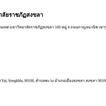
าลัยราชภัฏสงขลา
ทศ มหาวิทยาลัยราชภัฏสงขลา 160 หมู่ 4 ถนนกาญจนวนิช เขารู
Hat Yai, Songkhla, 90100, ตำบลพะวง อำเภอเมืองสงขลา สงขลา 90