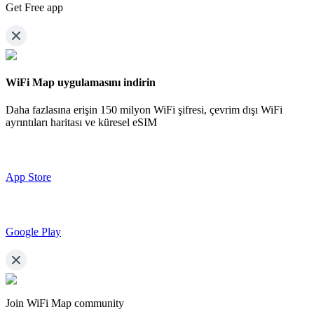
Get Free app
WiFi Map uygulamasını indirin
Daha fazlasına erişin
150 milyon WiFi şifresi,
çevrim dışı WiFi
ayrıntıları haritası ve küresel eSIM
App Store
Google Play
Join WiFi Map community