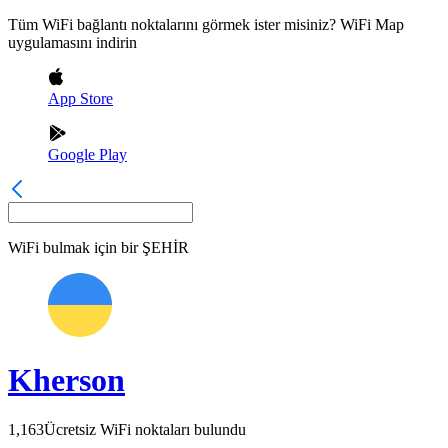
Tüm WiFi bağlantı noktalarını görmek ister misiniz? WiFi Map
uygulamasını indirin
App Store
Google Play
WiFi bulmak için bir
ŞEHİR
Kherson
1,163
Ücretsiz WiFi noktaları bulundu