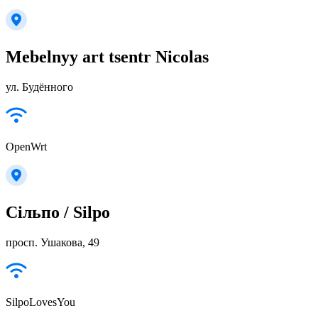
Mebelnyy art tsentr Nicolas
ул. Будённого
OpenWrt
Сільпо / Silpo
просп. Ушакова, 49
SilpoLovesYou