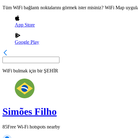
Tüm WiFi bağlantı noktalarını görmek ister misiniz? WiFi Map uygula
App Store
Google Play
WiFi bulmak için bir
ŞEHİR
Simões Filho
85
Free Wi-Fi hotspots nearby