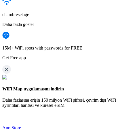
chambresetage
Daha fazla göster
15M+ WiFi spots with passwords for FREE
Get Free app
WiFi Map uygulamasını indirin
Daha fazlasına erişin
150 milyon WiFi şifresi,
çevrim dışı WiFi
ayrıntıları haritası ve küresel eSIM
App Store