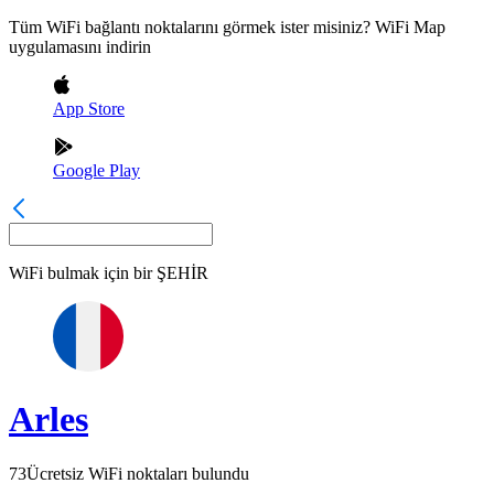
Tüm WiFi bağlantı noktalarını görmek ister misiniz? WiFi Map
uygulamasını indirin
App Store
Google Play
WiFi bulmak için bir
ŞEHİR
Arles
73
Ücretsiz WiFi noktaları bulundu