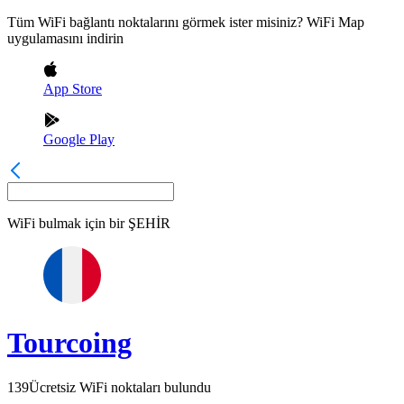
Tüm WiFi bağlantı noktalarını görmek ister misiniz? WiFi Map
uygulamasını indirin
App Store
Google Play
WiFi bulmak için bir
ŞEHİR
Tourcoing
139
Ücretsiz WiFi noktaları bulundu