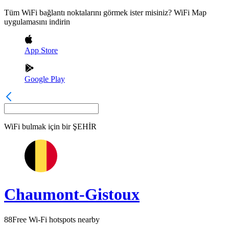
Tüm WiFi bağlantı noktalarını görmek ister misiniz? WiFi Map
uygulamasını indirin
App Store
Google Play
WiFi bulmak için bir
ŞEHİR
Chaumont-Gistoux
88
Free Wi-Fi hotspots nearby