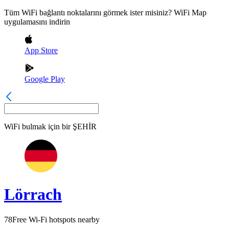
Tüm WiFi bağlantı noktalarını görmek ister misiniz? WiFi Map
uygulamasını indirin
App Store
Google Play
WiFi bulmak için bir
ŞEHİR
Lörrach
78
Free Wi-Fi hotspots nearby