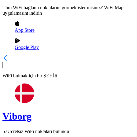
Tüm WiFi bağlantı noktalarını görmek ister misiniz? WiFi Map
uygulamasını indirin
App Store
Google Play
WiFi bulmak için bir
ŞEHİR
Viborg
57
Ücretsiz WiFi noktaları bulundu