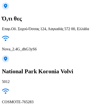
Ό,τι θες
Επαρ.Οδ. Σοχού-Όσσας 124, Λαγκαδάς 572 00, Ελλάδα
Nova_2.4G_dhG3yS6
National Park Koronia Volvi
5012
COSMOTE-765283