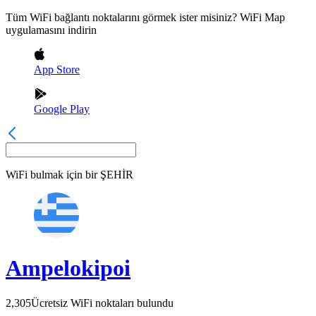
Tüm WiFi bağlantı noktalarını görmek ister misiniz? WiFi Map
uygulamasını indirin
App Store
Google Play
WiFi bulmak için bir
ŞEHİR
Ampelokipoi
2,305
Ücretsiz WiFi noktaları bulundu