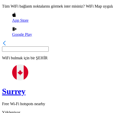
Tüm WiFi bağlantı noktalarını görmek ister misiniz? WiFi Map uygula
App Store
Google Play
WiFi bulmak için bir
ŞEHİR
Surrey
Free Wi-Fi hotspots nearby
Yükleniyor...