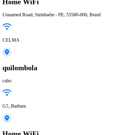
Home WiFi
Unnamed Road, Sirinhaém - PE, 55580-000, Brasil
CELMA
quilombola
cabo
G5_Barbara
Home WiFi