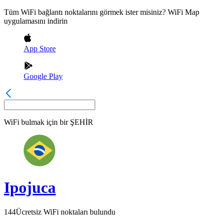
Tüm WiFi bağlantı noktalarını görmek ister misiniz? WiFi Map
uygulamasını indirin
App Store
Google Play
WiFi bulmak için bir
ŞEHİR
Ipojuca
144
Ücretsiz WiFi noktaları bulundu