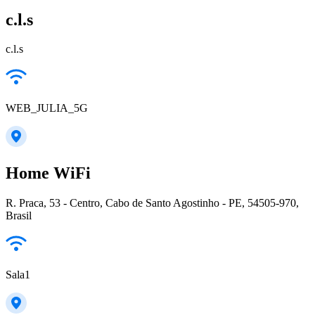
c.l.s
c.l.s
WEB_JULIA_5G
Home WiFi
R. Praca, 53 - Centro, Cabo de Santo Agostinho - PE, 54505-970,
Brasil
Sala1