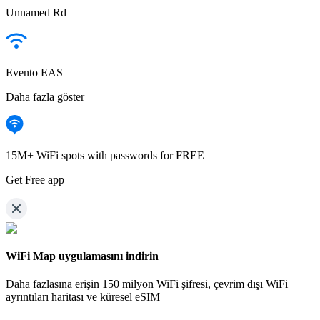
Unnamed Rd
Evento EAS
Daha fazla göster
15M+ WiFi spots with passwords for FREE
Get Free app
WiFi Map uygulamasını indirin
Daha fazlasına erişin
150 milyon WiFi şifresi,
çevrim dışı WiFi
ayrıntıları haritası ve küresel eSIM