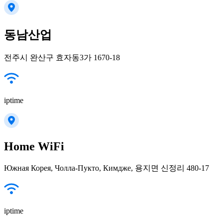
동남산업
전주시 완산구 효자동3가 1670-18
iptime
Home WiFi
Южная Корея, Чолла-Пукто, Кимдже, 용지면 신정리 480-17
iptime