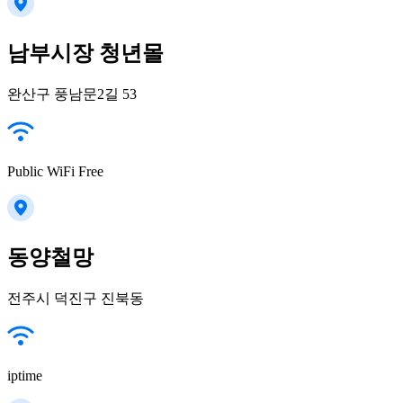
남부시장 청년몰
완산구 풍남문2길 53
Public WiFi Free
동양철망
전주시 덕진구 진북동
iptime