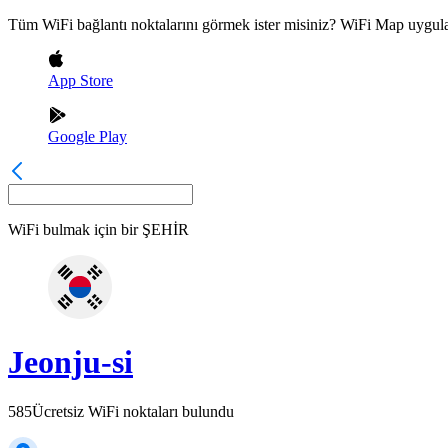
Tüm WiFi bağlantı noktalarını görmek ister misiniz? WiFi Map uygula
App Store
Google Play
WiFi bulmak için bir
ŞEHİR
Jeonju-si
585
Ücretsiz WiFi noktaları bulundu