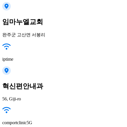
임마누엘교회
완주군 고산면 서봉리
iptime
혁신편안내과
56, Giji-ro
comportclinic5G