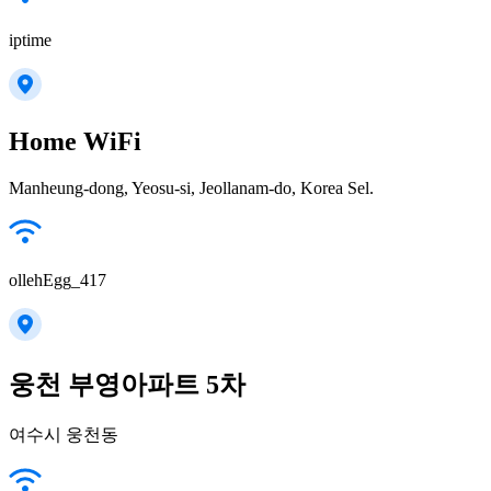
iptime
Home WiFi
Manheung-dong, Yeosu-si, Jeollanam-do, Korea Sel.
ollehEgg_417
웅천 부영아파트 5차
여수시 웅천동