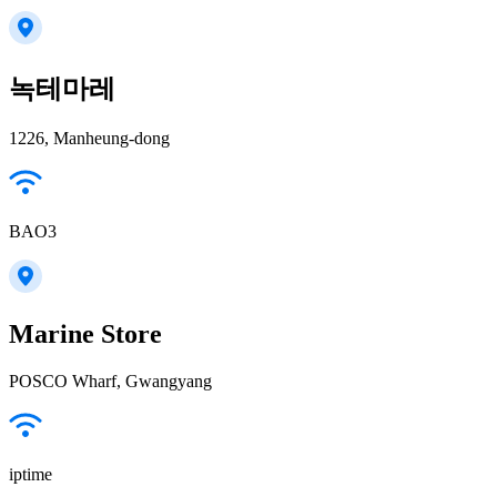
녹테마레
1226, Manheung-dong
BAO3
Marine Store
POSCO Wharf, Gwangyang
iptime