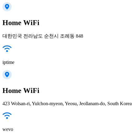
Home WiFi
대한민국 전라남도 순천시 조례동 848
iptime
Home WiFi
423 Wolsan-ri, Yulchon-myeon, Yeosu, Jeollanam-do, South Korea
wevo