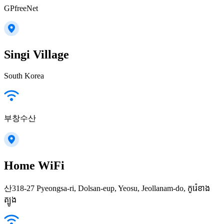
GPfreeNet
Singi Village
South Korea
부창수산
Home WiFi
산318-27 Pyeongsa-ri, Dolsan-eup, Yeosu, Jeollanam-do, កូរ៉េ​ខាង​
ត្បូង