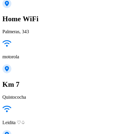
Home WiFi
Palmeras, 343
motorola
Km 7
Quistococha
Leidita ♡♤