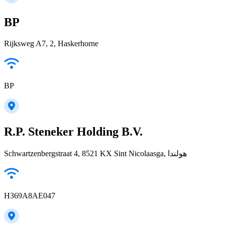
BP
Rijksweg A7, 2, Haskerhorne
BP
R.P. Steneker Holding B.V.
Schwartzenbergstraat 4, 8521 KX Sint Nicolaasga, هولندا
H369A8AE047