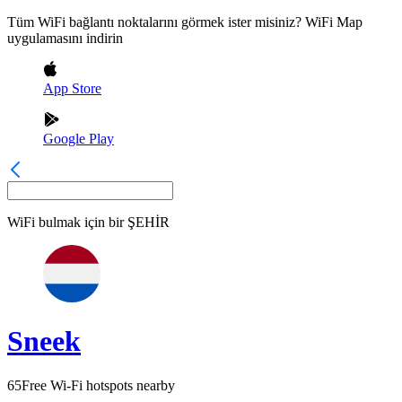
Tüm WiFi bağlantı noktalarını görmek ister misiniz? WiFi Map
uygulamasını indirin
App Store
Google Play
WiFi bulmak için bir
ŞEHİR
Sneek
65
Free Wi-Fi hotspots nearby