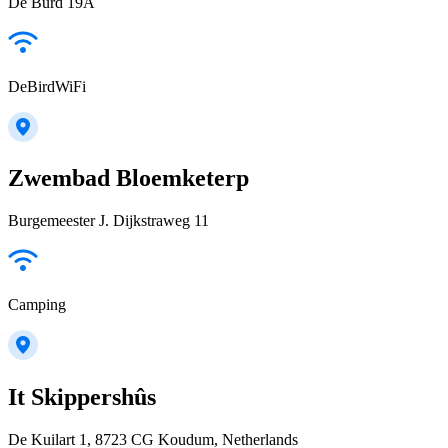
De Burd 19A
DeBirdWiFi
Zwembad Bloemketerp
Burgemeester J. Dijkstraweg 11
Camping
It Skippershûs
De Kuilart 1, 8723 CG Koudum, Netherlands