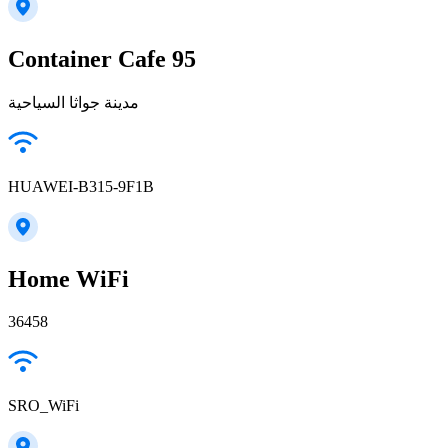
Container Cafe 95
مدينة جواثا السياحية
HUAWEI-B315-9F1B
Home WiFi
36458
SRO_WiFi