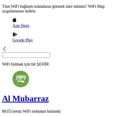
Tüm WiFi bağlantı noktalarını görmek ister misiniz? WiFi Map
uygulamasını indirin
App Store
Google Play
WiFi bulmak için bir
ŞEHİR
Al Mubarraz
881
Ücretsiz WiFi noktaları bulundu