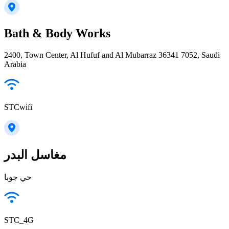
Bath & Body Works
2400, Town Center, Al Hufuf and Al Mubarraz 36341 7052, Saudi
Arabia
STCwifi
مغاسل البدر
حي جوبا
STC_4G