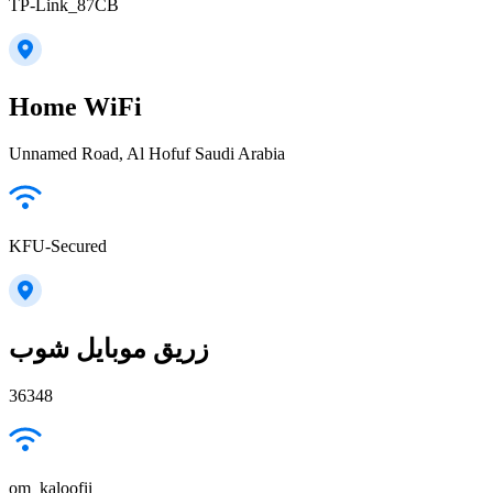
TP-Link_87CB
Home WiFi
Unnamed Road, Al Hofuf Saudi Arabia
KFU-Secured
زريق موبايل شوب
36348
om_kaloofii