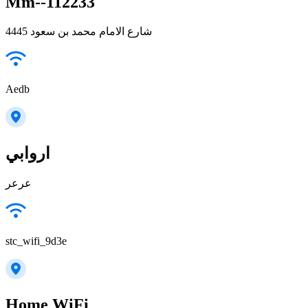
Mm--112233
4445 شارع الامام محمد بن سعود
Aedb
اروابي
عرعر
stc_wifi_9d3e
Home WiFi