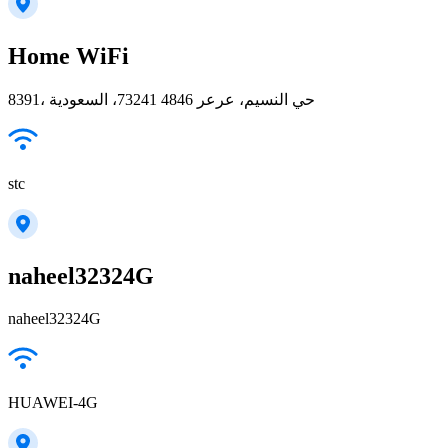
Home WiFi
8391، حي النسيم، عرعر 73241 4846، السعودية
stc
naheel32324G
naheel32324G
HUAWEI-4G