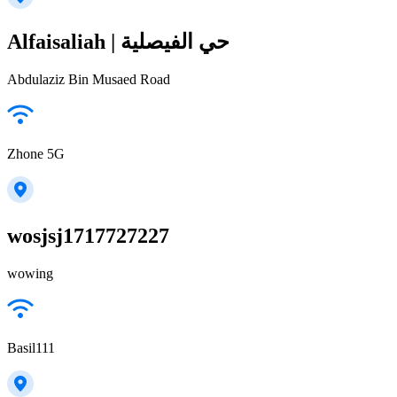
Alfaisaliah | حي الفيصلية
Abdulaziz Bin Musaed Road
Zhone 5G
wosjsj1717727227
wowing
Basil111