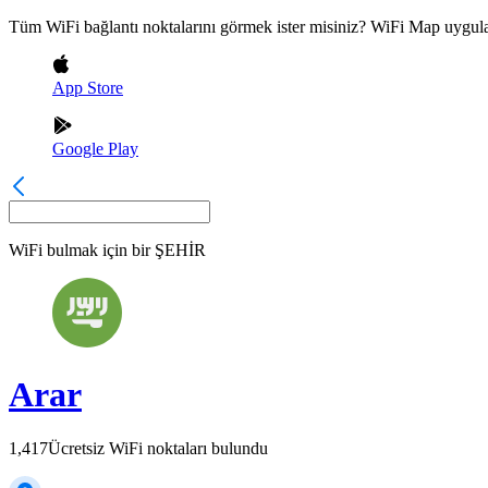
Tüm WiFi bağlantı noktalarını görmek ister misiniz? WiFi Map uygula
App Store
Google Play
WiFi bulmak için bir
ŞEHİR
Arar
1,417
Ücretsiz WiFi noktaları bulundu