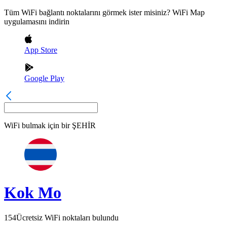
Tüm WiFi bağlantı noktalarını görmek ister misiniz? WiFi Map
uygulamasını indirin
App Store
Google Play
WiFi bulmak için bir
ŞEHİR
Kok Mo
154
Ücretsiz WiFi noktaları bulundu