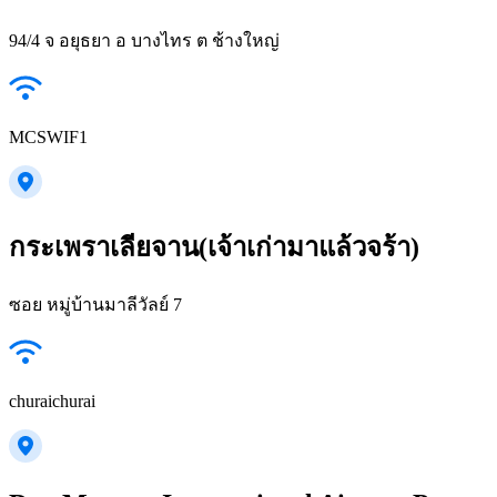
94/4 จ อยุธยา อ บางไทร ต ช้างใหญ่
MCSWIF1
กระเพราเลียจาน(เจ้าเก่ามาแล้วจร้า)
ซอย หมู่บ้านมาลีวัลย์ 7
churaichurai