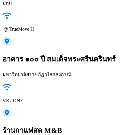
ปทุม
.@ TrueMove H
อาคาร ๑๐๐ ปี สมเด็จพระศรีนครินทร์
มหาวิทยาลัยราชภัฏวไลอลงกรณ์
VRUONE
ร้านกาแฟสด M&B