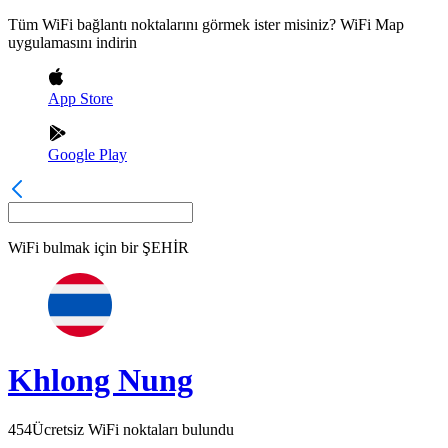
Tüm WiFi bağlantı noktalarını görmek ister misiniz? WiFi Map
uygulamasını indirin
App Store
Google Play
WiFi bulmak için bir
ŞEHİR
Khlong Nung
454
Ücretsiz WiFi noktaları bulundu