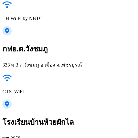
TH Wi-Fi by NBTC
กฟย.ต.วังชมภู
333 ม.3 ต.วังชมภู อ.เมือง จ.เพชรบูรณ์
CTS_WiFi
โรงเรียนบ้านห้วยผักไล