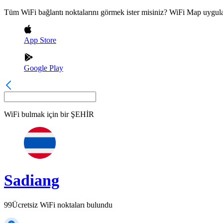
Tüm WiFi bağlantı noktalarını görmek ister misiniz? WiFi Map uygula
App Store
Google Play
WiFi bulmak için bir
ŞEHİR
Sadiang
99
Ücretsiz WiFi noktaları bulundu