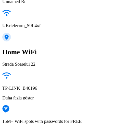
Unnamed Rd
UKrtelecom_S9L4xf
Home WiFi
Strada Soarelui 22
TP-LINK_B46196
Daha fazla göster
15M+ WiFi spots with passwords for FREE