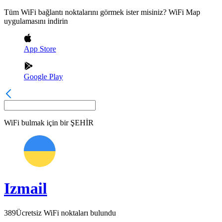
Tüm WiFi bağlantı noktalarını görmek ister misiniz? WiFi Map
uygulamasını indirin
App Store
Google Play
WiFi bulmak için bir
ŞEHİR
Izmail
389
Ücretsiz WiFi noktaları bulundu