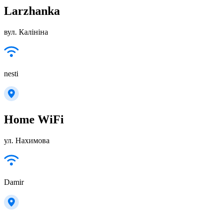
Larzhanka
вул. Калініна
nesti
Home WiFi
ул. Нахимова
Damir