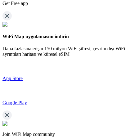
Get Free app
WiFi Map uygulamasını indirin
Daha fazlasına erişin
150 milyon WiFi şifresi,
çevrim dışı WiFi
ayrıntıları haritası ve küresel eSIM
App Store
Google Play
Join WiFi Map community