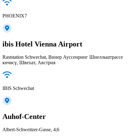
PHOENIX7
ibis Hotel Vienna Airport
Raststation Schwechat, Винер Ауссенринг Шнелльштрассе
көчөсү, Швехат, Австрия
IBIS Schwechat
Auhof-Center
Albert-Schweitzer-Gasse, 4;6