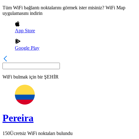
Tüm WiFi bağlantı noktalarını görmek ister misiniz? WiFi Map
uygulamasını indirin
App Store
Google Play
WiFi bulmak için bir
ŞEHİR
Pereira
150
Ücretsiz WiFi noktaları bulundu