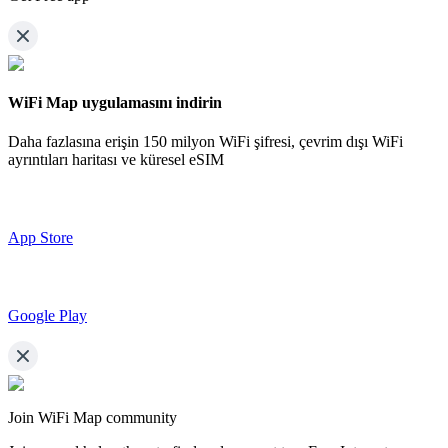
WiFi Map uygulamasını indirin
Daha fazlasına erişin
150 milyon WiFi şifresi,
çevrim dışı WiFi
ayrıntıları haritası ve küresel eSIM
App Store
Google Play
Join WiFi Map community