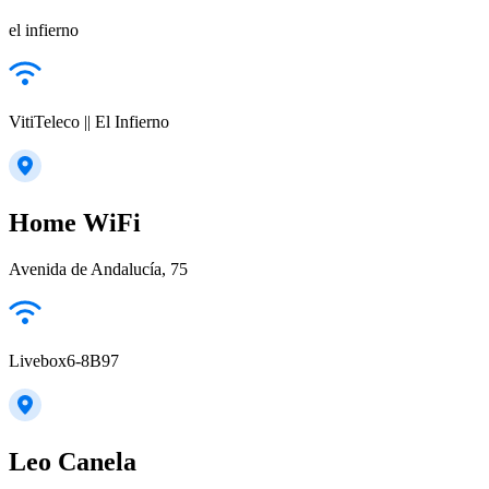
el infierno
VitiTeleco || El Infierno
Home WiFi
Avenida de Andalucía, 75
Livebox6-8B97
Leo Canela