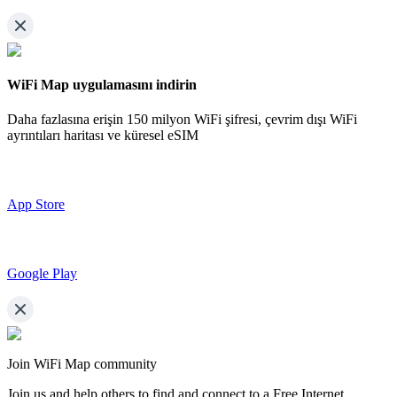
WiFi Map uygulamasını indirin
Daha fazlasına erişin
150 milyon WiFi şifresi,
çevrim dışı WiFi
ayrıntıları haritası ve küresel eSIM
App Store
Google Play
Join WiFi Map community
Join us and help others to find and connect to a Free Internet