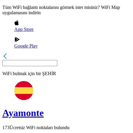
Tüm WiFi bağlantı noktalarını görmek ister misiniz? WiFi Map
uygulamasını indirin
App Store
Google Play
WiFi bulmak için bir
ŞEHİR
Ayamonte
173
Ücretsiz WiFi noktaları bulundu