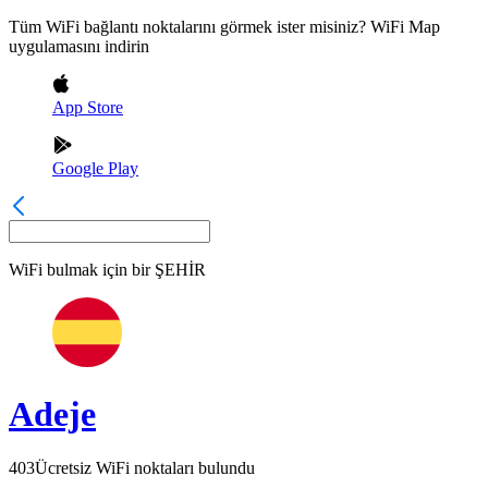
Tüm WiFi bağlantı noktalarını görmek ister misiniz? WiFi Map
uygulamasını indirin
App Store
Google Play
WiFi bulmak için bir
ŞEHİR
Adeje
403
Ücretsiz WiFi noktaları bulundu