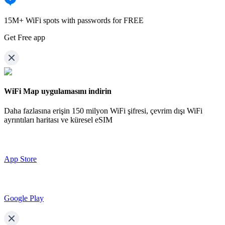
15M+ WiFi spots with passwords for FREE
Get Free app
WiFi Map uygulamasını indirin
Daha fazlasına erişin
150 milyon WiFi şifresi,
çevrim dışı WiFi
ayrıntıları haritası ve küresel eSIM
App Store
Google Play