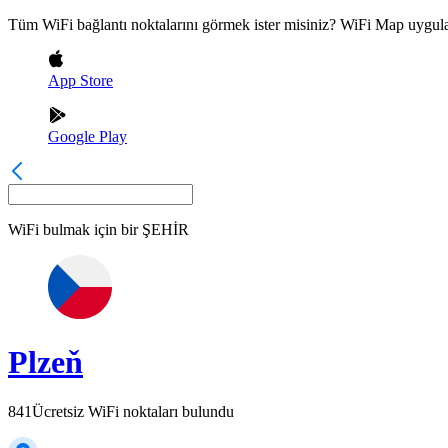
Tüm WiFi bağlantı noktalarını görmek ister misiniz? WiFi Map uygula
App Store
Google Play
WiFi bulmak için bir
ŞEHİR
Plzeň
841
Ücretsiz WiFi noktaları bulundu