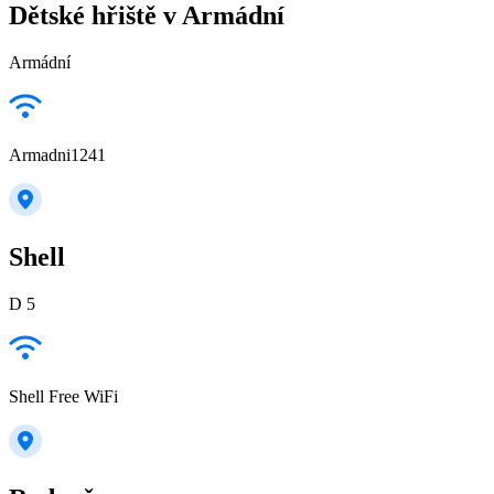
Dětské hřiště v Armádní
Armádní
Armadni1241
Shell
D 5
Shell Free WiFi