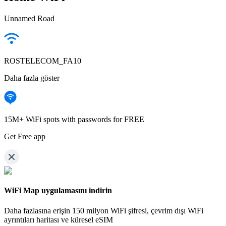
Unnamed Road
ROSTELECOM_FA10
Daha fazla göster
15M+ WiFi spots with passwords for FREE
Get Free app
WiFi Map uygulamasını indirin
Daha fazlasına erişin
150 milyon WiFi şifresi,
çevrim dışı WiFi
ayrıntıları haritası ve küresel eSIM