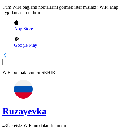
Tüm WiFi bağlantı noktalarını görmek ister misiniz? WiFi Map
uygulamasını indirin
App Store
Google Play
WiFi bulmak için bir
ŞEHİR
Ruzayevka
43
Ücretsiz WiFi noktaları bulundu