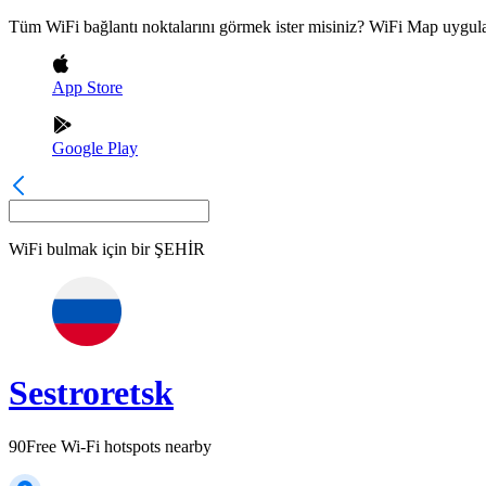
Tüm WiFi bağlantı noktalarını görmek ister misiniz? WiFi Map uygula
App Store
Google Play
WiFi bulmak için bir
ŞEHİR
Sestroretsk
90
Free Wi-Fi hotspots nearby