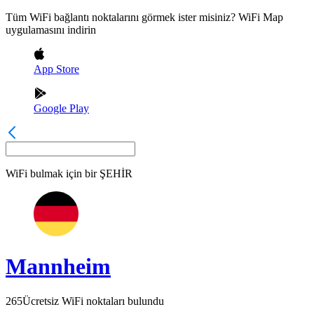
Tüm WiFi bağlantı noktalarını görmek ister misiniz? WiFi Map
uygulamasını indirin
App Store
Google Play
WiFi bulmak için bir
ŞEHİR
Mannheim
265
Ücretsiz WiFi noktaları bulundu