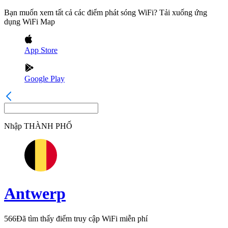
Bạn muốn xem tất cả các điểm phát sóng WiFi? Tải xuống ứng
dụng WiFi Map
App Store
Google Play
Nhập
THÀNH PHỐ
Antwerp
566
Đã tìm thấy điểm truy cập WiFi miễn phí