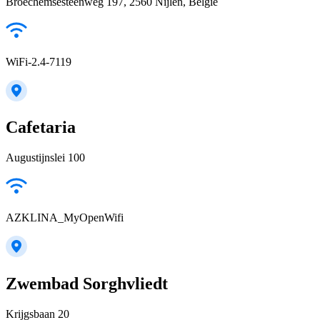
Broechemsesteenweg 197, 2560 Nijlen, België
WiFi-2.4-7119
Cafetaria
Augustijnslei 100
AZKLINA_MyOpenWifi
Zwembad Sorghvliedt
Krijgsbaan 20