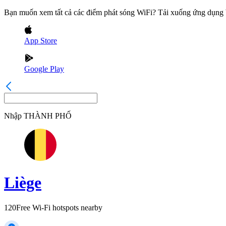
Bạn muốn xem tất cả các điểm phát sóng WiFi? Tải xuống ứng dụn
App Store
Google Play
Nhập
THÀNH PHỐ
Liège
120
Free Wi-Fi hotspots nearby