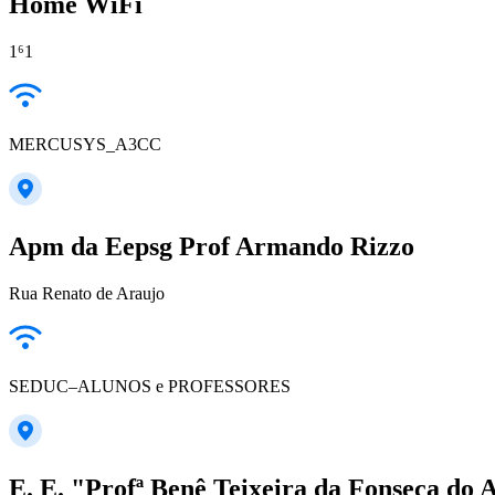
Home WiFi
1⁶1
MERCUSYS_A3CC
Apm da Eepsg Prof Armando Rizzo
Rua Renato de Araujo
SEDUC–ALUNOS e PROFESSORES
E. E. "Profª Benê Teixeira da Fonseca do