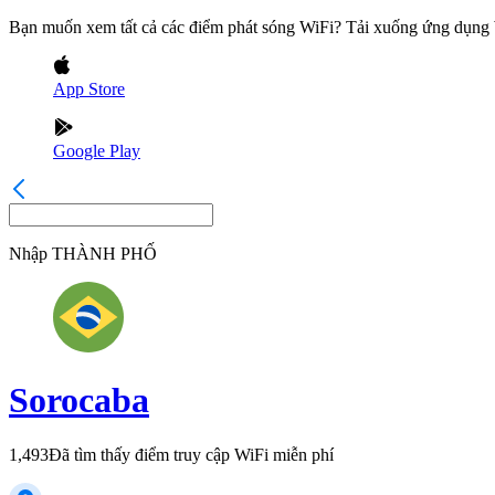
Bạn muốn xem tất cả các điểm phát sóng WiFi? Tải xuống ứng dụn
App Store
Google Play
Nhập
THÀNH PHỐ
Sorocaba
1,493
Đã tìm thấy điểm truy cập WiFi miễn phí