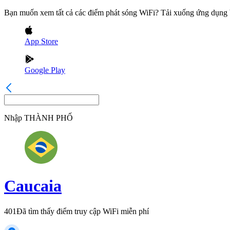
Bạn muốn xem tất cả các điểm phát sóng WiFi? Tải xuống ứng dụn
App Store
Google Play
Nhập
THÀNH PHỐ
Caucaia
401
Đã tìm thấy điểm truy cập WiFi miễn phí