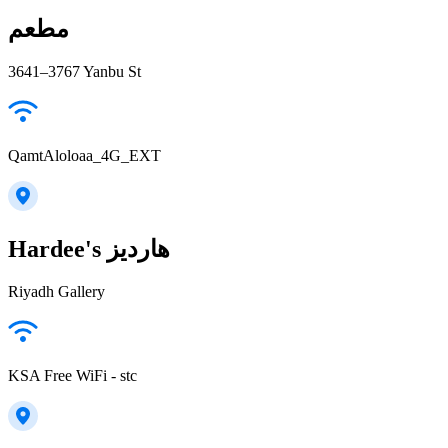
مطعم
3641–3767 Yanbu St
QamtAloloaa_4G_EXT
Hardee's هارديز
Riyadh Gallery
KSA Free WiFi - stc