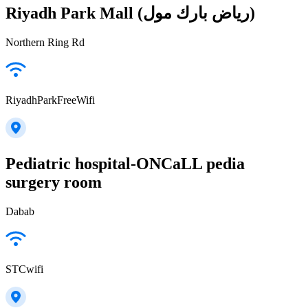
Riyadh Park Mall (رياض بارك مول)
Northern Ring Rd
RiyadhParkFreeWifi
Pediatric hospital-ONCaLL pedia
surgery room
Dabab
STCwifi