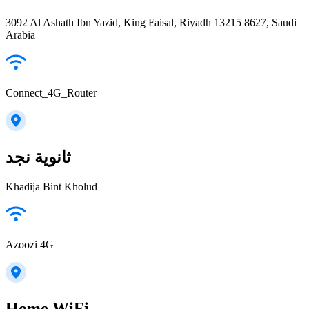
3092 Al Ashath Ibn Yazid, King Faisal, Riyadh 13215 8627, Saudi
Arabia
Connect_4G_Router
ثانوية نجد
Khadija Bint Kholud
Azoozi 4G
Home WiFi