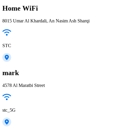
Home WiFi
8015 Umar Al Khardali, An Nasim Ash Sharqi
STC
mark
4578 Al Maratbi Street
stc_5G