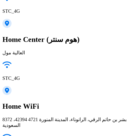
STC_4G
Home Center (هوم سنتر)
العالية مول
STC_4G
Home WiFi
8372 بشر بن حاتم الرقي، الرانوناء، المدينة المنورة 42394 4721،
السعودية