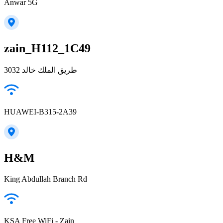
Anwar 5G
zain_H112_1C49
3032 طريق الملك خالد
HUAWEI-B315-2A39
H&M
King Abdullah Branch Rd
KSA Free WiFi - Zain