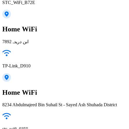
STC_WiFi_B72E
Home WiFi
ابن دريد, 7892
TP-Link_D910
Home WiFi
8234 Abdulmajeed Bin Suhail St - Sayed Ash Shuhada District
stc_wifi_0355