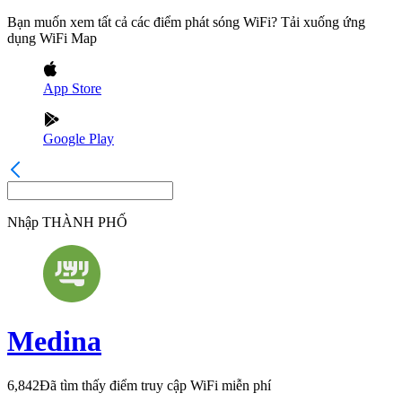
Bạn muốn xem tất cả các điểm phát sóng WiFi? Tải xuống ứng
dụng WiFi Map
App Store
Google Play
Nhập
THÀNH PHỐ
Medina
6,842
Đã tìm thấy điểm truy cập WiFi miễn phí