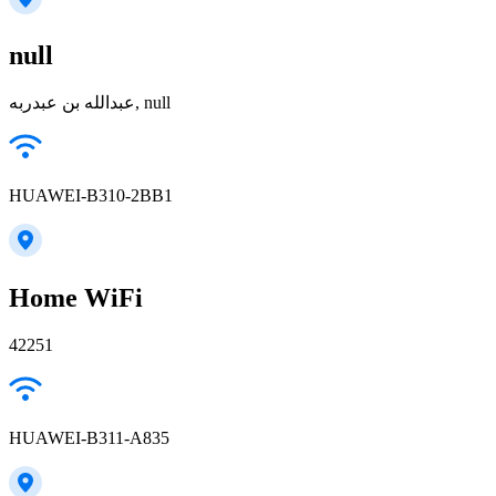
null
عبدالله بن عبدربه, null
HUAWEI-B310-2BB1
Home WiFi
42251
HUAWEI-B311-A835