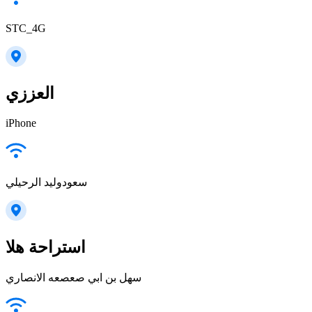
STC_4G
العززي
iPhone
سعودوليد الرحيلي
استراحة هلا
سهل بن ابي صعصعه الانصاري