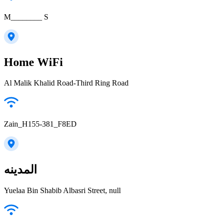
M________ S
Home WiFi
Al Malik Khalid Road-Third Ring Road
Zain_H155-381_F8ED
المدينه
Yuelaa Bin Shabib Albasri Street, null