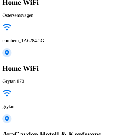
Home WiFi
Östersemsvägen
comhem_1A6284-5G
Home WiFi
Grytan 870
grytan
AvaGarden Hotell & Konferens