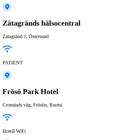
Zätagränds hälsocentral
Zätagränd 1, Östersund
PATIENT
Frösö Park Hotel
Cronstads väg, Frösön, Ruotsi
Hotell WiFi