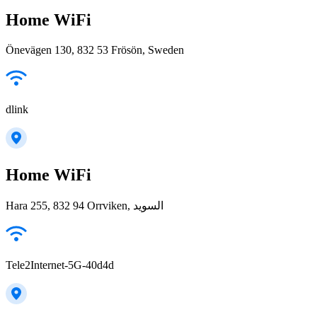
Home WiFi
Önevägen 130, 832 53 Frösön, Sweden
dlink
Home WiFi
Hara 255, 832 94 Orrviken, السويد
Tele2Internet-5G-40d4d