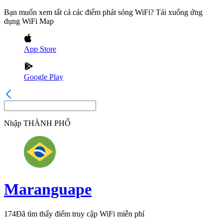
Bạn muốn xem tất cả các điểm phát sóng WiFi? Tải xuống ứng
dụng WiFi Map
App Store
Google Play
Nhập
THÀNH PHỐ
Maranguape
174
Đã tìm thấy điểm truy cập WiFi miễn phí