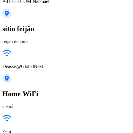
A4TELECOM-Natanael
sítio feijão
feijão de cima
Deassis@GlobalNext
Home WiFi
Ceará
Zeni