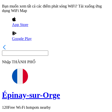
Bạn muốn xem tất cả các điểm phát sóng WiFi? Tải xuống ứng
dụng WiFi Map
App Store
Google Play
Nhập
THÀNH PHỐ
Épinay-sur-Orge
120
Free Wi-Fi hotspots nearby