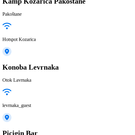
Kamp Kozarica Pakostane
Pakoštane
Hotspot Kozarica
Konoba Levrnaka
Otok Lavrnaka
levrnaka_guest
Picigin Bar