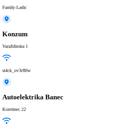
Family-Ladic
Konzum
Varaždinska 1
st4ck_ov3rfl0w
Autoelektrika Banec
Koretinec 22