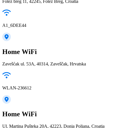
Fotez breg 11, 42245, Fotez Breg, Croatia
A1_6DEE44
Home WiFi
Zavešćak ul. 53A, 40314, Zaveščak, Hrvatska
WLAN-236612
Home WiFi
Ul. Martina Pušteka 20A, 42223, Donja Poljana, Croatia