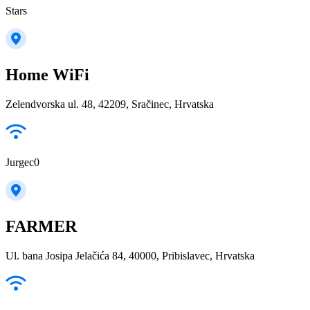
Stars
Home WiFi
Zelendvorska ul. 48, 42209, Sračinec, Hrvatska
Jurgec0
FARMER
Ul. bana Josipa Jelačića 84, 40000, Pribislavec, Hrvatska