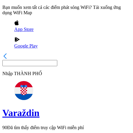
Bạn muốn xem tất cả các điểm phát sóng WiFi? Tải xuống ứng
dụng WiFi Map
App Store
Google Play
Nhập
THÀNH PHỐ
Varaždin
90
Đã tìm thấy điểm truy cập WiFi miễn phí