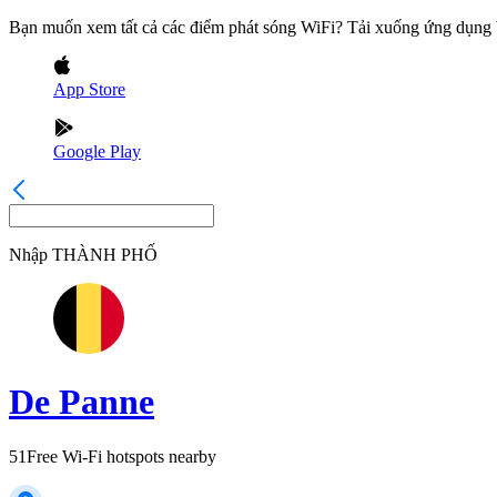
Bạn muốn xem tất cả các điểm phát sóng WiFi? Tải xuống ứng dụn
App Store
Google Play
Nhập
THÀNH PHỐ
De Panne
51
Free Wi-Fi hotspots nearby