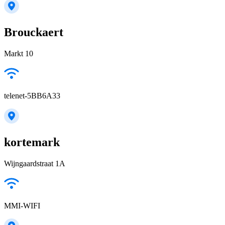
Brouckaert
Markt 10
telenet-5BB6A33
kortemark
Wijngaardstraat 1A
MMI-WIFI