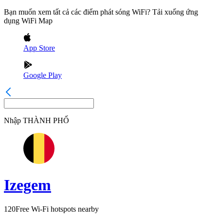
Bạn muốn xem tất cả các điểm phát sóng WiFi? Tải xuống ứng
dụng WiFi Map
App Store
Google Play
Nhập
THÀNH PHỐ
Izegem
120
Free Wi-Fi hotspots nearby