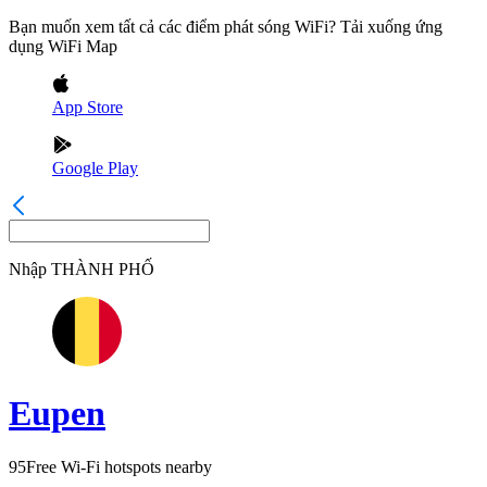
Bạn muốn xem tất cả các điểm phát sóng WiFi? Tải xuống ứng
dụng WiFi Map
App Store
Google Play
Nhập
THÀNH PHỐ
Eupen
95
Free Wi-Fi hotspots nearby